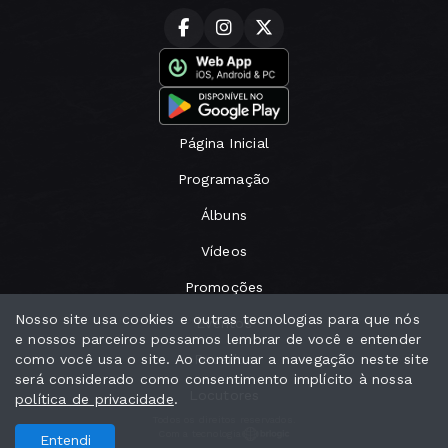
Página Inicial
Programação
Álbuns
Vídeos
Promoções
Nosso site usa cookies e outras tecnologias para que nós
Eventos
e nossos parceiros possamos lembrar de você e entender
como você usa o site. Ao continuar a navegação neste site
Recados
será considerado como consentimento implícito à nossa
Locutores
política de privacidade
.
Todos os direitos reservados.
Com a tecnologia
Entendi