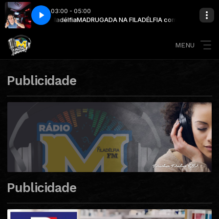
03:00 - 05:00
nária Filadélfia
- Agnus Dei
Digno De Louvor ( Aleluia ) - Agnus Dei
MADRUGADA NA FILADÉLFIA com Rádio Missionária Filad
MENU
Publicidade
Publicidade