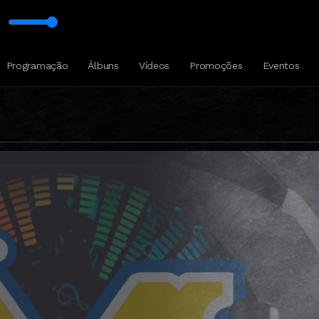
ária Filadélfia
 Carvalhães - Quem poderia
BOA NOITE - ESPÍRITO SANTO com Rádio Missionária Filad
Programação
Álbuns
Vídeos
Promoções
Eventos