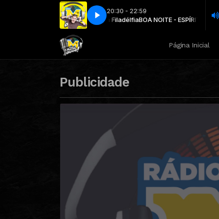
20:30 - 22:59
BOA NOITE - ESPÍRITO SANTO com Rádio Mission
Shirley Carvalhães - Quem poderia
Shirley
Página Inicial
Publicidade