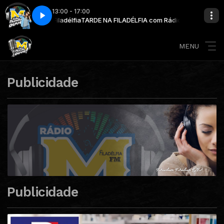
13:00 - 17:00
ionária Filadélfia
Giro de notícias - Bloco 4
TARDE NA FILADÉLFIA com Rádio Missionária Filadélfia
MENU
Publicidade
Publicidade